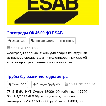
Электроды ОК 46.00 ф3 ESAB
ЭКОТРАК
Продам Стальные электроды
17.11.2017 13:00
Электроды предназначены для сварки конструкций
из низкоуглеродистых и низколегированных сталей
во всех пространственных положениях на
постоянном токе обратной полярности и
переменном токе. Электроды о
Трубы б/у различного диаметра
10.11.2017 14:54
СеверЭСП
Продам Трубу б/у
73х5, 5 б/у, НКТ, Сургут, 15000, 00 руб/т нал., 17700,
00 с НДС 114х8-9 б/у, из под воды, пленочная
изоляция, ХМАО 16000, 00 руб/т нал., 17000, 00 с
НДС 168х14-15 б/у, цт, из под воды, пленочная изоля