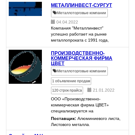
МЕТАЛЛИНВЕСТ-СУРГУТ
Металлоторговые компании
04.04.2022
Компания "Металлинвест"
успешно работает на рынке
металлопроката с 1991 года,
зарекомендовала себя, как
надежный патрнёр-поставщик
ПРОИЗВОДСТВЕННО-
металла, а также как
КОММЕРЧЕСКАЯ ФИРМА
ЦВЕТ
производитель
металлопродукции.
Металлоторговые компании
1
объявление продам
21.01.2022
120
строк прайса
ООО «Производственно-
коммерческая фирма ЦВЕТ»
специализируется на
производстве и поставке изделий
Поставщик:
Алюминиевого листа,
из цветных металлов и сплавов,
Листового металла.
нержавеющего проката,