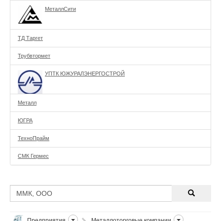
МеталлСити
ТД Таргет
Трубвтормет
УПТК ЮЖУРАЛЭНЕРГОСТРОЙ
Металл
ЮГРА
ТехноПрайм
СМК Гермес
Предприятия
Металлоторговые компании