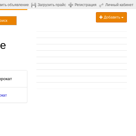
вить объявление
Загрузить прайс
Регистрация
Личный кабинет
Добавить
оиск
те
прокат
окат