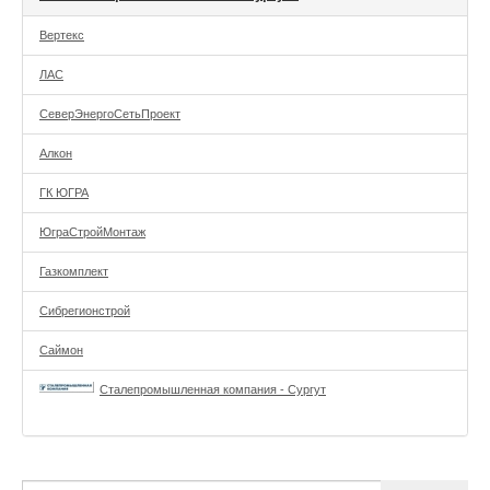
Вертекс
ЛАС
СеверЭнергоСетьПроект
Алкон
ГК ЮГРА
ЮграСтройМонтаж
Газкомплект
Сибрегионстрой
Саймон
Сталепромышленная компания - Сургут