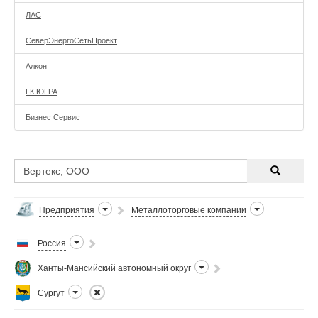
ЛАС
СеверЭнергоСетьПроект
Алкон
ГК ЮГРА
Бизнес Сервис
Предприятия
Металлоторговые компании
Россия
Ханты-Мансийский автономный округ
Сургут