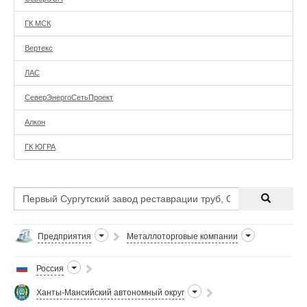
ГК МСК
Вертекс
ЛАС
СеверЭнергоСетьПроект
Алкон
ГК ЮГРА
Предприятия
Металлоторговые компании
Россия
Ханты-Мансийский автономный округ