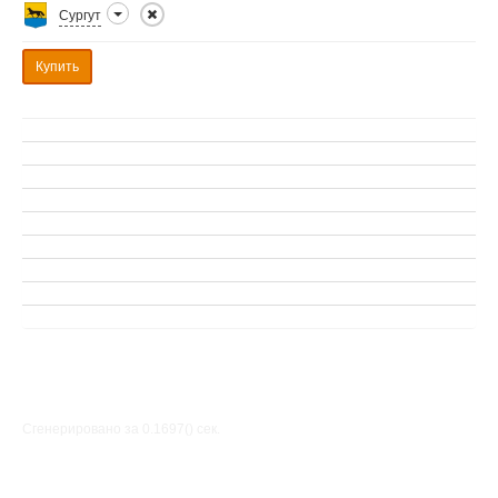
Сургут
Купить
Сгенерировано за 0.1697() cек.