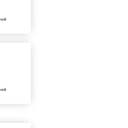
ной
ной