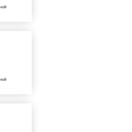
ной
ной