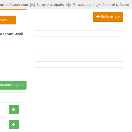
вить объявление
Загрузить прайс
Регистрация
Личный кабинет
Добавить
оиск
ОО ТрансСтрой
обавить цены