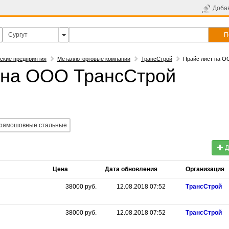
Доба
П
ские предприятия
Металлоторговые компании
ТрансСтрой
Прайс лист на О
 на ООО ТрансСтрой
прямошовные стальные
Д
Цена
Дата обновления
Организация
38000
руб.
12.08.2018 07:52
ТрансСтрой
38000
руб.
12.08.2018 07:52
ТрансСтрой