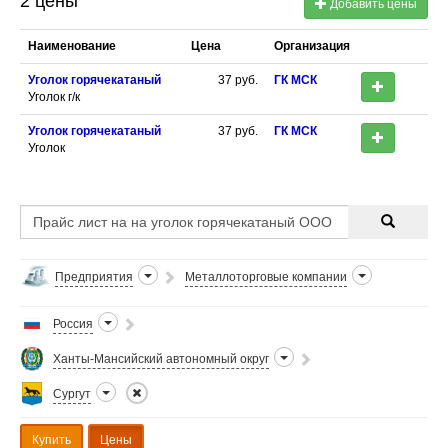
2 цены
Добавить цены
Наименование
Цена
Организация
Уголок горячекатаный
37
руб.
ГК МСК
Уголок г/к
Уголок горячекатаный
37
руб.
ГК МСК
Уголок
Предприятия
Металлоторговые компании
Россия
Ханты-Мансийский автономный округ
Сургут
Купить
Цены